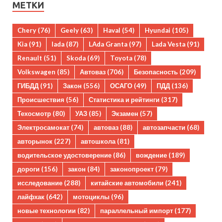
МЕТКИ
Chery
(76)
Geely
(63)
Haval
(54)
Hyundai
(105)
Kia
(91)
lada
(87)
LAda Granta
(97)
Lada Vesta
(91)
Renault
(51)
Skoda
(69)
Toyota
(78)
Volkswagen
(85)
Автоваз
(706)
Безопасность
(209)
ГИБДД
(91)
Закон
(556)
ОСАГО
(49)
ПДД
(136)
Происшествия
(56)
Статистика и рейтинги
(317)
Техосмотр
(80)
УАЗ
(85)
Экзамен
(57)
Электросамокат
(74)
автоваз
(88)
автозапчасти
(68)
авторынок
(227)
автошкола
(81)
водительское удостоверение
(86)
вождение
(189)
дороги
(156)
закон
(84)
законопроект
(79)
исследование
(288)
китайские автомобили
(241)
лайфхак
(642)
мотоциклы
(96)
новые технологии
(82)
параллельный импорт
(177)