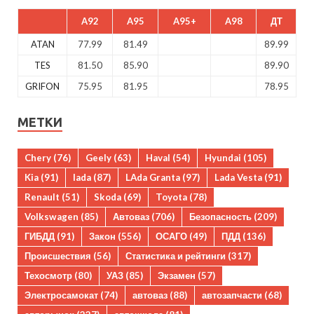
A92
A95
A95+
A98
ДТ
ATAN
77.99
81.49
89.99
TES
81.50
85.90
89.90
GRIFON
75.95
81.95
78.95
МЕТКИ
Chery
(76)
Geely
(63)
Haval
(54)
Hyundai
(105)
Kia
(91)
lada
(87)
LAda Granta
(97)
Lada Vesta
(91)
Renault
(51)
Skoda
(69)
Toyota
(78)
Volkswagen
(85)
Автоваз
(706)
Безопасность
(209)
ГИБДД
(91)
Закон
(556)
ОСАГО
(49)
ПДД
(136)
Происшествия
(56)
Статистика и рейтинги
(317)
Техосмотр
(80)
УАЗ
(85)
Экзамен
(57)
Электросамокат
(74)
автоваз
(88)
автозапчасти
(68)