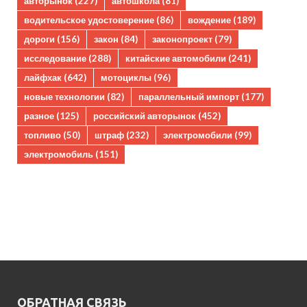
авторынок
(227)
автошкола
(81)
водительское удостоверение
(86)
вождение
(189)
дороги
(156)
закон
(84)
законопроект
(79)
исследование
(288)
китайские автомобили
(241)
лайфхак
(642)
мотоциклы
(96)
новые технологии
(82)
параллельный импорт
(177)
разное
(125)
российский авторынок
(452)
топливо
(50)
штраф
(232)
электромобили
(99)
электромобиль
(151)
ОБРАТНАЯ СВЯЗЬ