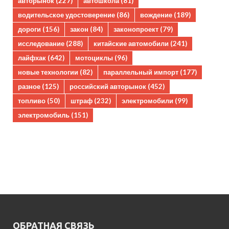
авторынок
(227)
автошкола
(81)
водительское удостоверение
(86)
вождение
(189)
дороги
(156)
закон
(84)
законопроект
(79)
исследование
(288)
китайские автомобили
(241)
лайфхак
(642)
мотоциклы
(96)
новые технологии
(82)
параллельный импорт
(177)
разное
(125)
российский авторынок
(452)
топливо
(50)
штраф
(232)
электромобили
(99)
электромобиль
(151)
ОБРАТНАЯ СВЯЗЬ