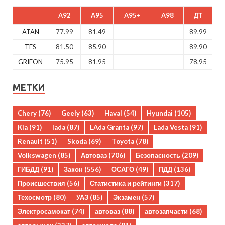
A92
A95
A95+
A98
ДТ
ATAN
77.99
81.49
89.99
TES
81.50
85.90
89.90
GRIFON
75.95
81.95
78.95
МЕТКИ
Chery
(76)
Geely
(63)
Haval
(54)
Hyundai
(105)
Kia
(91)
lada
(87)
LAda Granta
(97)
Lada Vesta
(91)
Renault
(51)
Skoda
(69)
Toyota
(78)
Volkswagen
(85)
Автоваз
(706)
Безопасность
(209)
ГИБДД
(91)
Закон
(556)
ОСАГО
(49)
ПДД
(136)
Происшествия
(56)
Статистика и рейтинги
(317)
Техосмотр
(80)
УАЗ
(85)
Экзамен
(57)
Электросамокат
(74)
автоваз
(88)
автозапчасти
(68)