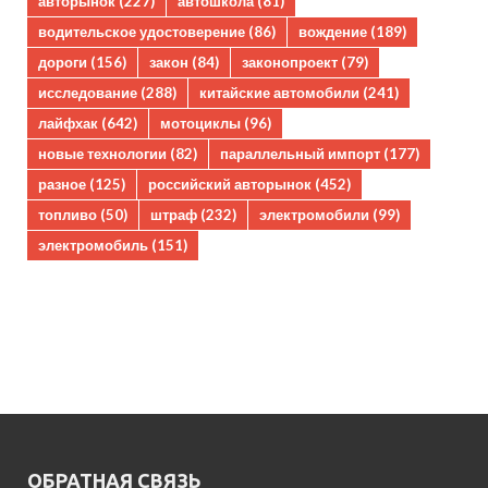
авторынок
(227)
автошкола
(81)
водительское удостоверение
(86)
вождение
(189)
дороги
(156)
закон
(84)
законопроект
(79)
исследование
(288)
китайские автомобили
(241)
лайфхак
(642)
мотоциклы
(96)
новые технологии
(82)
параллельный импорт
(177)
разное
(125)
российский авторынок
(452)
топливо
(50)
штраф
(232)
электромобили
(99)
электромобиль
(151)
ОБРАТНАЯ СВЯЗЬ