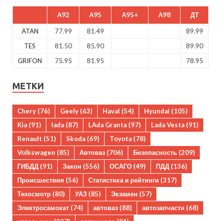
A92
A95
A95+
A98
ДТ
ATAN
77.99
81.49
89.99
TES
81.50
85.90
89.90
GRIFON
75.95
81.95
78.95
МЕТКИ
Chery
(76)
Geely
(63)
Haval
(54)
Hyundai
(105)
Kia
(91)
lada
(87)
LAda Granta
(97)
Lada Vesta
(91)
Renault
(51)
Skoda
(69)
Toyota
(78)
Volkswagen
(85)
Автоваз
(706)
Безопасность
(209)
ГИБДД
(91)
Закон
(556)
ОСАГО
(49)
ПДД
(136)
Происшествия
(56)
Статистика и рейтинги
(317)
Техосмотр
(80)
УАЗ
(85)
Экзамен
(57)
Электросамокат
(74)
автоваз
(88)
автозапчасти
(68)