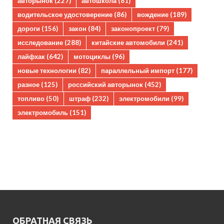
авторынок
(227)
автошкола
(81)
водительское удостоверение
(86)
вождение
(189)
дороги
(156)
закон
(84)
законопроект
(79)
исследование
(288)
китайские автомобили
(241)
лайфхак
(642)
мотоциклы
(96)
новые технологии
(82)
параллельный импорт
(177)
разное
(125)
российский авторынок
(452)
топливо
(50)
штраф
(232)
электромобили
(99)
электромобиль
(151)
ОБРАТНАЯ СВЯЗЬ