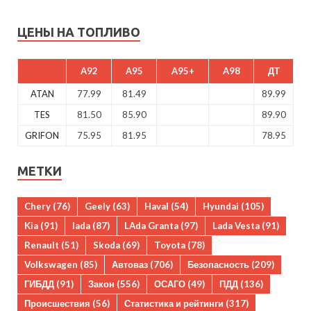
ЦЕНЫ НА ТОПЛИВО
A92
A95
A95+
A98
ДТ
ATAN
77.99
81.49
89.99
TES
81.50
85.90
89.90
GRIFON
75.95
81.95
78.95
МЕТКИ
Chery
(76)
Geely
(63)
Haval
(54)
Hyundai
(105)
Kia
(91)
lada
(87)
LAda Granta
(97)
Lada Vesta
(91)
Renault
(51)
Skoda
(69)
Toyota
(78)
Volkswagen
(85)
Автоваз
(706)
Безопасность
(209)
ГИБДД
(91)
Закон
(556)
ОСАГО
(49)
ПДД
(136)
Происшествия
(56)
Статистика и рейтинги
(317)