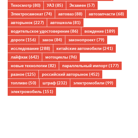
Техосмотр
(80)
УАЗ
(85)
Экзамен
(57)
Электросамокат
(74)
автоваз
(88)
автозапчасти
(68)
авторынок
(227)
автошкола
(81)
водительское удостоверение
(86)
вождение
(189)
дороги
(156)
закон
(84)
законопроект
(79)
исследование
(288)
китайские автомобили
(241)
лайфхак
(642)
мотоциклы
(96)
новые технологии
(82)
параллельный импорт
(177)
разное
(125)
российский авторынок
(452)
топливо
(50)
штраф
(232)
электромобили
(99)
электромобиль
(151)