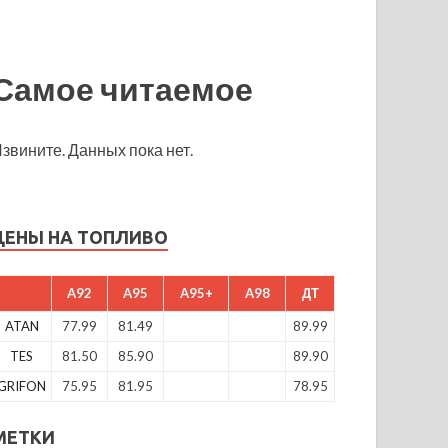
Самое читаемое
звините. Данных пока нет.
ЦЕНЫ НА ТОПЛИВО
A92
A95
A95+
A98
ДТ
ATAN
77.99
81.49
89.99
TES
81.50
85.90
89.90
GRIFON
75.95
81.95
78.95
МЕТКИ