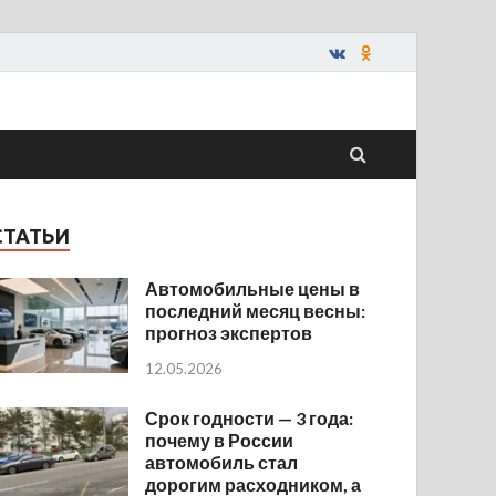
СТАТЬИ
Автомобильные цены в
последний месяц весны:
прогноз экспертов
12.05.2026
Срок годности — 3 года:
почему в России
автомобиль стал
дорогим расходником, а