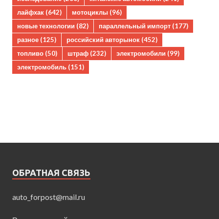
лайфхак
(642)
мотоциклы
(96)
новые технологии
(82)
параллельный импорт
(177)
разное
(125)
российский авторынок
(452)
топливо
(50)
штраф
(232)
электромобили
(99)
электромобиль
(151)
ОБРАТНАЯ СВЯЗЬ
auto_forpost@mail.ru