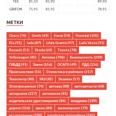
TES
81.50
85.90
89.90
GRIFON
75.95
81.95
78.95
МЕТКИ
Chery
(76)
Geely
(63)
Haval
(54)
Hyundai
(105)
Kia
(91)
lada
(87)
LAda Granta
(97)
Lada Vesta
(91)
Renault
(51)
Skoda
(69)
Toyota
(78)
Volkswagen
(85)
Автоваз
(706)
Безопасность
(209)
ГИБДД
(91)
Закон
(556)
ОСАГО
(49)
ПДД
(136)
Происшествия
(56)
Статистика и рейтинги
(317)
Техосмотр
(80)
УАЗ
(85)
Экзамен
(57)
Электросамокат
(74)
автоваз
(88)
автозапчасти
(68)
авторынок
(227)
автошкола
(81)
водительское удостоверение
(86)
вождение
(189)
дороги
(156)
закон
(84)
законопроект
(79)
исследование
(288)
китайские автомобили
(241)