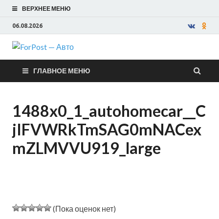
ВЕРХНЕЕ МЕНЮ
06.08.2026
ForPost —
ГЛАВНОЕ МЕНЮ
Авто
1488x0_1_autohomecar__C
jIFVWRkTmSAG0mNACex
mZLMVVU919_large
(Пока оценок нет)