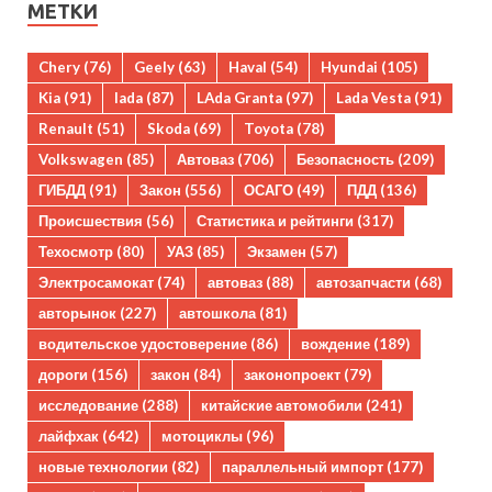
МЕТКИ
Chery
(76)
Geely
(63)
Haval
(54)
Hyundai
(105)
Kia
(91)
lada
(87)
LAda Granta
(97)
Lada Vesta
(91)
Renault
(51)
Skoda
(69)
Toyota
(78)
Volkswagen
(85)
Автоваз
(706)
Безопасность
(209)
ГИБДД
(91)
Закон
(556)
ОСАГО
(49)
ПДД
(136)
Происшествия
(56)
Статистика и рейтинги
(317)
Техосмотр
(80)
УАЗ
(85)
Экзамен
(57)
Электросамокат
(74)
автоваз
(88)
автозапчасти
(68)
авторынок
(227)
автошкола
(81)
водительское удостоверение
(86)
вождение
(189)
дороги
(156)
закон
(84)
законопроект
(79)
исследование
(288)
китайские автомобили
(241)
лайфхак
(642)
мотоциклы
(96)
новые технологии
(82)
параллельный импорт
(177)