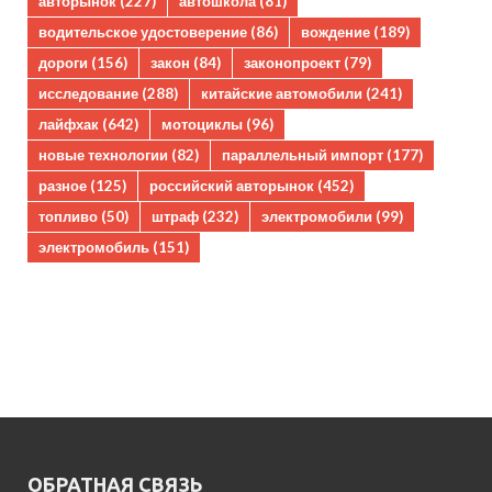
авторынок
(227)
автошкола
(81)
водительское удостоверение
(86)
вождение
(189)
дороги
(156)
закон
(84)
законопроект
(79)
исследование
(288)
китайские автомобили
(241)
лайфхак
(642)
мотоциклы
(96)
новые технологии
(82)
параллельный импорт
(177)
разное
(125)
российский авторынок
(452)
топливо
(50)
штраф
(232)
электромобили
(99)
электромобиль
(151)
ОБРАТНАЯ СВЯЗЬ