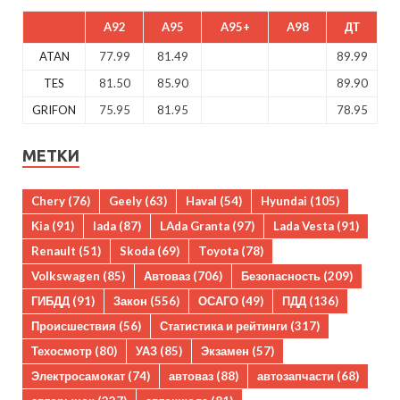
A92
A95
A95+
A98
ДТ
ATAN
77.99
81.49
89.99
TES
81.50
85.90
89.90
GRIFON
75.95
81.95
78.95
МЕТКИ
Chery
(76)
Geely
(63)
Haval
(54)
Hyundai
(105)
Kia
(91)
lada
(87)
LAda Granta
(97)
Lada Vesta
(91)
Renault
(51)
Skoda
(69)
Toyota
(78)
Volkswagen
(85)
Автоваз
(706)
Безопасность
(209)
ГИБДД
(91)
Закон
(556)
ОСАГО
(49)
ПДД
(136)
Происшествия
(56)
Статистика и рейтинги
(317)
Техосмотр
(80)
УАЗ
(85)
Экзамен
(57)
Электросамокат
(74)
автоваз
(88)
автозапчасти
(68)