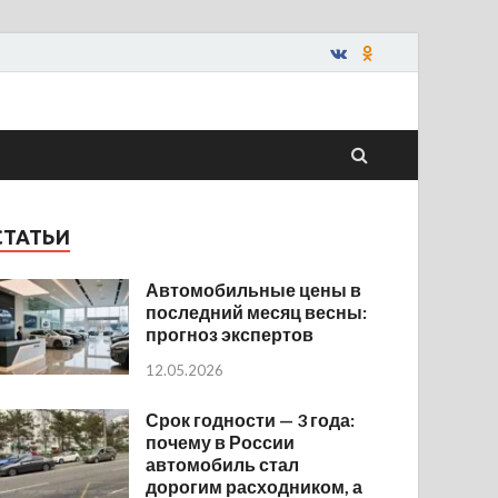
СТАТЬИ
Автомобильные цены в
последний месяц весны:
прогноз экспертов
12.05.2026
Срок годности — 3 года:
почему в России
автомобиль стал
дорогим расходником, а