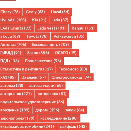
Chery
(76)
Geely
(63)
Haval
(54)
Hyundai
(105)
Kia
(91)
lada
(87)
LAda Granta
(97)
Lada Vesta
(91)
Renault
(51)
Skoda
(69)
Toyota
(78)
Volkswagen
(85)
Автоваз
(706)
Безопасность
(209)
ГИБДД
(91)
Закон
(556)
ОСАГО
(49)
ПДД
(136)
Происшествия
(56)
Статистика и рейтинги
(317)
Техосмотр
(80)
УАЗ
(85)
Экзамен
(57)
Электросамокат
(74)
автоваз
(88)
автозапчасти
(68)
авторынок
(227)
автошкола
(81)
водительское удостоверение
(86)
вождение
(189)
дороги
(156)
закон
(84)
законопроект
(79)
исследование
(288)
китайские автомобили
(241)
лайфхак
(642)