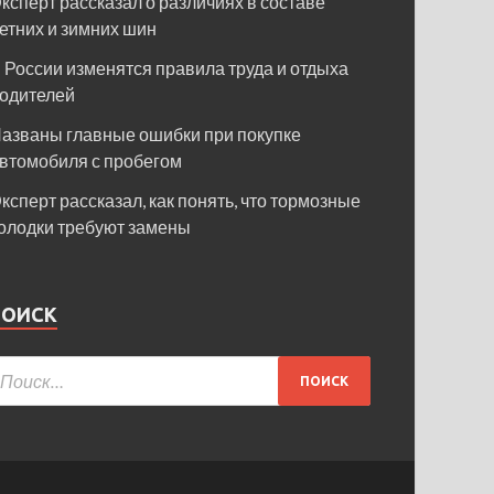
ксперт рассказал о различиях в составе
етних и зимних шин
 России изменятся правила труда и отдыха
одителей
азваны главные ошибки при покупке
втомобиля с пробегом
ксперт рассказал, как понять, что тормозные
олодки требуют замены
ПОИСК