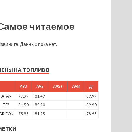
Самое читаемое
звините. Данных пока нет.
ЦЕНЫ НА ТОПЛИВО
A92
A95
A95+
A98
ДТ
ATAN
77.99
81.49
89.99
TES
81.50
85.90
89.90
GRIFON
75.95
81.95
78.95
МЕТКИ