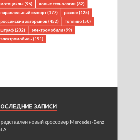
мотоциклы
(96)
новые технологии
(82)
параллельный импорт
(177)
разное
(125)
российский авторынок
(452)
топливо
(50)
штраф
(232)
электромобили
(99)
электромобиль
(151)
ПОСЛЕДНИЕ ЗАПИСИ
редставлен новый кроссовер Mercedes-Benz
GLA