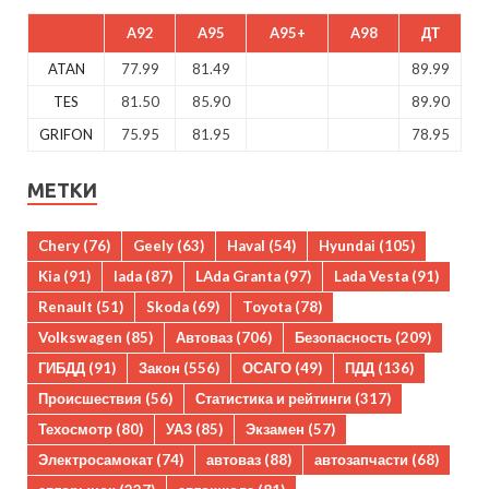
A92
A95
A95+
A98
ДТ
ATAN
77.99
81.49
89.99
TES
81.50
85.90
89.90
GRIFON
75.95
81.95
78.95
МЕТКИ
Chery
(76)
Geely
(63)
Haval
(54)
Hyundai
(105)
Kia
(91)
lada
(87)
LAda Granta
(97)
Lada Vesta
(91)
Renault
(51)
Skoda
(69)
Toyota
(78)
Volkswagen
(85)
Автоваз
(706)
Безопасность
(209)
ГИБДД
(91)
Закон
(556)
ОСАГО
(49)
ПДД
(136)
Происшествия
(56)
Статистика и рейтинги
(317)
Техосмотр
(80)
УАЗ
(85)
Экзамен
(57)
Электросамокат
(74)
автоваз
(88)
автозапчасти
(68)