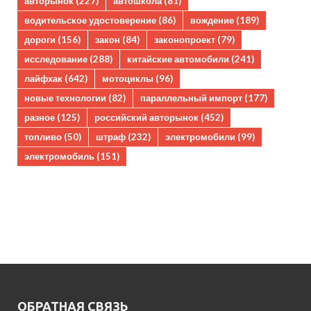
авторынок
(227)
автошкола
(81)
водительское удостоверение
(86)
вождение
(189)
дороги
(156)
закон
(84)
законопроект
(79)
исследование
(288)
китайские автомобили
(241)
лайфхак
(642)
мотоциклы
(96)
новые технологии
(82)
параллельный импорт
(177)
разное
(125)
российский авторынок
(452)
топливо
(50)
штраф
(232)
электромобили
(99)
электромобиль
(151)
ОБРАТНАЯ СВЯЗЬ