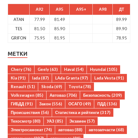
A92
A95
A95+
A98
ДТ
ATAN
77.99
81.49
89.99
TES
81.50
85.90
89.90
GRIFON
75.95
81.95
78.95
МЕТКИ
Chery
(76)
Geely
(63)
Haval
(54)
Hyundai
(105)
Kia
(91)
lada
(87)
LAda Granta
(97)
Lada Vesta
(91)
Renault
(51)
Skoda
(69)
Toyota
(78)
Volkswagen
(85)
Автоваз
(706)
Безопасность
(209)
ГИБДД
(91)
Закон
(556)
ОСАГО
(49)
ПДД
(136)
Происшествия
(56)
Статистика и рейтинги
(317)
Техосмотр
(80)
УАЗ
(85)
Экзамен
(57)
Электросамокат
(74)
автоваз
(88)
автозапчасти
(68)