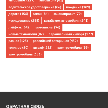
авторынок
(227)
автошкола
(81)
водительское удостоверение
(86)
вождение
(189)
дороги
(156)
закон
(84)
законопроект
(79)
исследование
(288)
китайские автомобили
(241)
лайфхак
(642)
мотоциклы
(96)
новые технологии
(82)
параллельный импорт
(177)
разное
(125)
российский авторынок
(452)
топливо
(50)
штраф
(232)
электромобили
(99)
электромобиль
(151)
ОБРАТНАЯ СВЯЗЬ