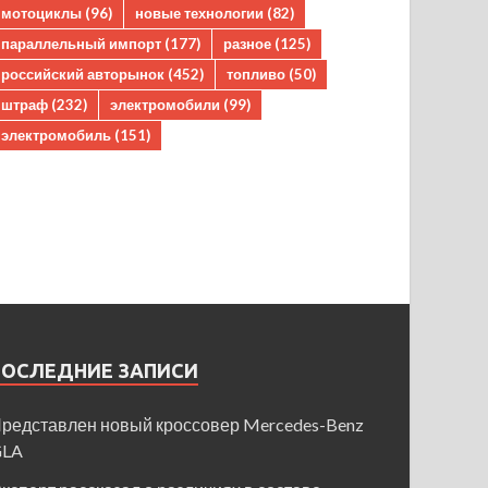
мотоциклы
(96)
новые технологии
(82)
параллельный импорт
(177)
разное
(125)
российский авторынок
(452)
топливо
(50)
штраф
(232)
электромобили
(99)
электромобиль
(151)
ПОСЛЕДНИЕ ЗАПИСИ
редставлен новый кроссовер Mercedes-Benz
GLA