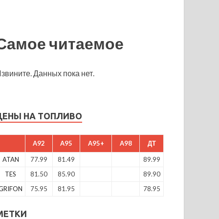
Самое читаемое
звините. Данных пока нет.
ЦЕНЫ НА ТОПЛИВО
A92
A95
A95+
A98
ДТ
ATAN
77.99
81.49
89.99
TES
81.50
85.90
89.90
GRIFON
75.95
81.95
78.95
МЕТКИ