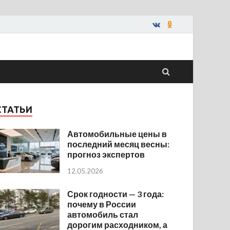
СТАТЬИ
Автомобильные цены в
последний месяц весны:
прогноз экспертов
12.05.2026
Срок годности — 3 года:
почему в России
автомобиль стал
дорогим расходником, а