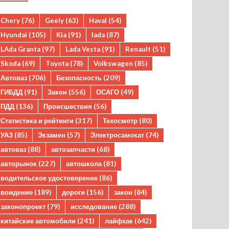
Chery
(76)
Geely
(63)
Haval
(54)
Hyundai
(105)
Kia
(91)
lada
(87)
LAda Granta
(97)
Lada Vesta
(91)
Renault
(51)
Skoda
(69)
Toyota
(78)
Volkswagen
(85)
Автоваз
(706)
Безопасность
(209)
ГИБДД
(91)
Закон
(556)
ОСАГО
(49)
ПДД
(136)
Происшествия
(56)
Статистика и рейтинги
(317)
Техосмотр
(80)
УАЗ
(85)
Экзамен
(57)
Электросамокат
(74)
автоваз
(88)
автозапчасти
(68)
авторынок
(227)
автошкола
(81)
водительское удостоверение
(86)
вождение
(189)
дороги
(156)
закон
(84)
законопроект
(79)
исследование
(288)
китайские автомобили
(241)
лайфхак
(642)