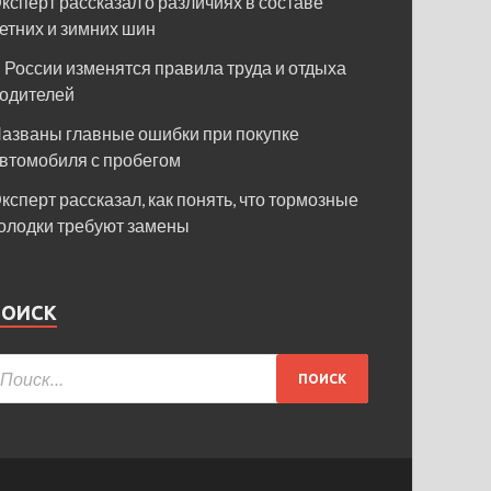
ксперт рассказал о различиях в составе
етних и зимних шин
 России изменятся правила труда и отдыха
одителей
азваны главные ошибки при покупке
втомобиля с пробегом
ксперт рассказал, как понять, что тормозные
олодки требуют замены
ПОИСК