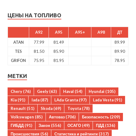
ЦЕНЫ НА ТОПЛИВО
A92
A95
A95+
A98
ДТ
ATAN
77.99
81.49
89.99
TES
81.50
85.90
89.90
GRIFON
75.95
81.95
78.95
МЕТКИ
Chery
(76)
Geely
(63)
Haval
(54)
Hyundai
(105)
Kia
(91)
lada
(87)
LAda Granta
(97)
Lada Vesta
(91)
Renault
(51)
Skoda
(69)
Toyota
(78)
Volkswagen
(85)
Автоваз
(706)
Безопасность
(209)
ГИБДД
(91)
Закон
(556)
ОСАГО
(49)
ПДД
(136)
Происшествия
(56)
Статистика и рейтинги
(317)