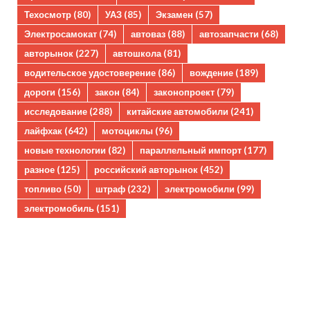
Техосмотр
(80)
УАЗ
(85)
Экзамен
(57)
Электросамокат
(74)
автоваз
(88)
автозапчасти
(68)
авторынок
(227)
автошкола
(81)
водительское удостоверение
(86)
вождение
(189)
дороги
(156)
закон
(84)
законопроект
(79)
исследование
(288)
китайские автомобили
(241)
лайфхак
(642)
мотоциклы
(96)
новые технологии
(82)
параллельный импорт
(177)
разное
(125)
российский авторынок
(452)
топливо
(50)
штраф
(232)
электромобили
(99)
электромобиль
(151)