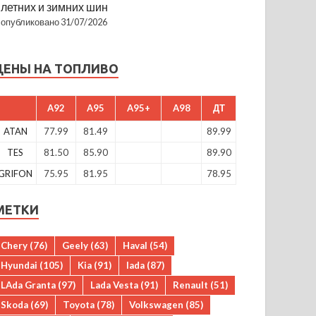
летних и зимних шин
опубликовано 31/07/2026
ЦЕНЫ НА ТОПЛИВО
A92
A95
A95+
A98
ДТ
ATAN
77.99
81.49
89.99
TES
81.50
85.90
89.90
GRIFON
75.95
81.95
78.95
МЕТКИ
Chery
(76)
Geely
(63)
Haval
(54)
Hyundai
(105)
Kia
(91)
lada
(87)
LAda Granta
(97)
Lada Vesta
(91)
Renault
(51)
Skoda
(69)
Toyota
(78)
Volkswagen
(85)