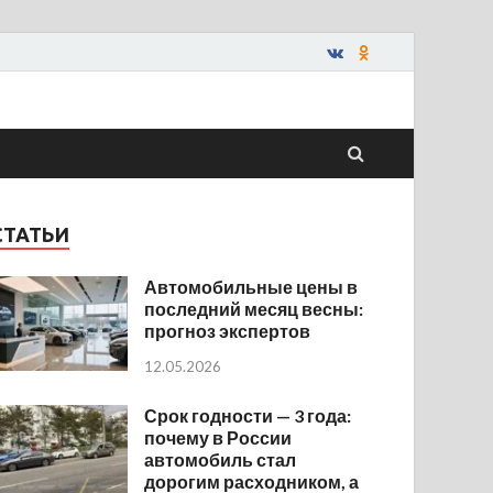
СТАТЬИ
Автомобильные цены в
последний месяц весны:
прогноз экспертов
12.05.2026
Срок годности — 3 года:
почему в России
автомобиль стал
дорогим расходником, а