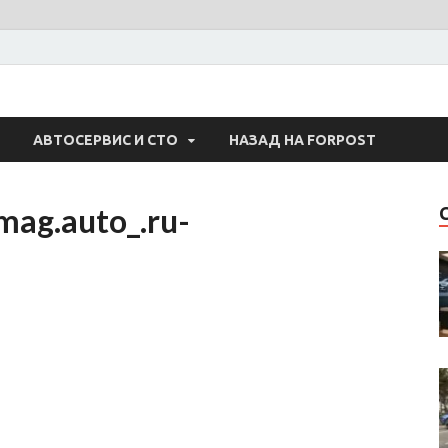
 Авто
АВТОСЕРВИС И СТО
НАЗАД НА FORPOST
ag.auto_.ru-