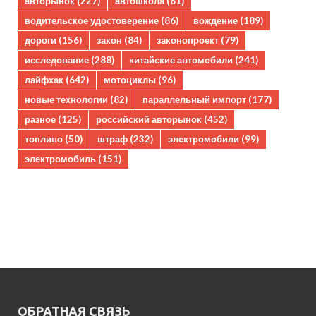
авторынок
(227)
автошкола
(81)
водительское удостоверение
(86)
вождение
(189)
дороги
(156)
закон
(84)
законопроект
(79)
исследование
(288)
китайские автомобили
(241)
лайфхак
(642)
мотоциклы
(96)
новые технологии
(82)
параллельный импорт
(177)
разное
(125)
российский авторынок
(452)
топливо
(50)
штраф
(232)
электромобили
(99)
электромобиль
(151)
ОБРАТНАЯ СВЯЗЬ