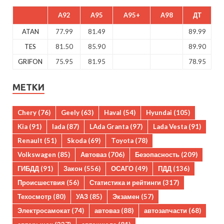
A92
A95
A95+
A98
ДТ
ATAN
77.99
81.49
89.99
TES
81.50
85.90
89.90
GRIFON
75.95
81.95
78.95
МЕТКИ
Chery
(76)
Geely
(63)
Haval
(54)
Hyundai
(105)
Kia
(91)
lada
(87)
LAda Granta
(97)
Lada Vesta
(91)
Renault
(51)
Skoda
(69)
Toyota
(78)
Volkswagen
(85)
Автоваз
(706)
Безопасность
(209)
ГИБДД
(91)
Закон
(556)
ОСАГО
(49)
ПДД
(136)
Происшествия
(56)
Статистика и рейтинги
(317)
Техосмотр
(80)
УАЗ
(85)
Экзамен
(57)
Электросамокат
(74)
автоваз
(88)
автозапчасти
(68)