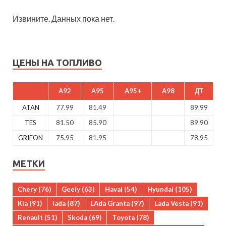
Извините. Данных пока нет.
ЦЕНЫ НА ТОПЛИВО
A92
A95
A95+
A98
ДТ
ATAN
77.99
81.49
89.99
TES
81.50
85.90
89.90
GRIFON
75.95
81.95
78.95
МЕТКИ
Chery
(76)
Geely
(63)
Haval
(54)
Hyundai
(105)
Kia
(91)
lada
(87)
LAda Granta
(97)
Lada Vesta
(91)
Renault
(51)
Skoda
(69)
Toyota
(78)