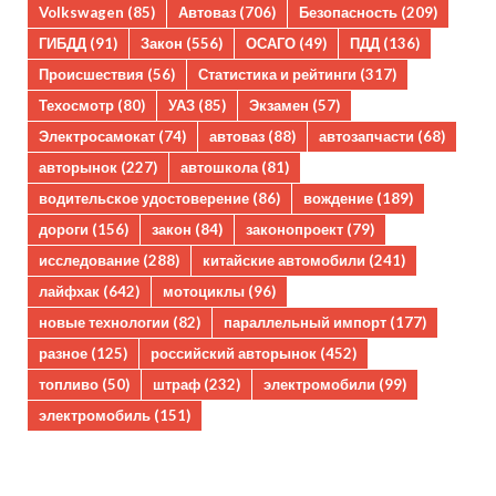
Volkswagen
(85)
Автоваз
(706)
Безопасность
(209)
ГИБДД
(91)
Закон
(556)
ОСАГО
(49)
ПДД
(136)
Происшествия
(56)
Статистика и рейтинги
(317)
Техосмотр
(80)
УАЗ
(85)
Экзамен
(57)
Электросамокат
(74)
автоваз
(88)
автозапчасти
(68)
авторынок
(227)
автошкола
(81)
водительское удостоверение
(86)
вождение
(189)
дороги
(156)
закон
(84)
законопроект
(79)
исследование
(288)
китайские автомобили
(241)
лайфхак
(642)
мотоциклы
(96)
новые технологии
(82)
параллельный импорт
(177)
разное
(125)
российский авторынок
(452)
топливо
(50)
штраф
(232)
электромобили
(99)
электромобиль
(151)