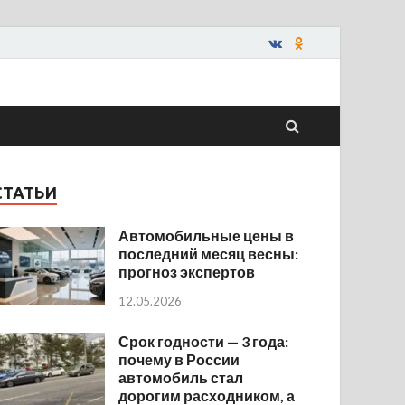
СТАТЬИ
Автомобильные цены в
последний месяц весны:
прогноз экспертов
12.05.2026
Срок годности — 3 года:
почему в России
автомобиль стал
дорогим расходником, а