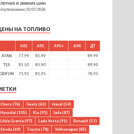
летних и зимних шин
опубликовано 31/07/2026
ЦЕНЫ НА ТОПЛИВО
A92
A95
A95+
A98
ДТ
ATAN
77.99
81.49
89.99
TES
81.50
85.90
89.90
GRIFON
75.95
81.95
78.95
МЕТКИ
Chery
(76)
Geely
(63)
Haval
(54)
Hyundai
(105)
Kia
(91)
lada
(87)
LAda Granta
(97)
Lada Vesta
(91)
Renault
(51)
Skoda
(69)
Toyota
(78)
Volkswagen
(85)