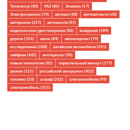
Техосмотр
(80)
УАЗ
(85)
Экзамен
(57)
Электросамокат
(74)
автоваз
(88)
автозапчасти
(68)
авторынок
(227)
автошкола
(81)
водительское удостоверение
(86)
вождение
(189)
дороги
(156)
закон
(84)
законопроект
(79)
исследование
(288)
китайские автомобили
(241)
лайфхак
(642)
мотоциклы
(96)
новые технологии
(82)
параллельный импорт
(177)
разное
(125)
российский авторынок
(452)
топливо
(50)
штраф
(232)
электромобили
(99)
электромобиль
(151)