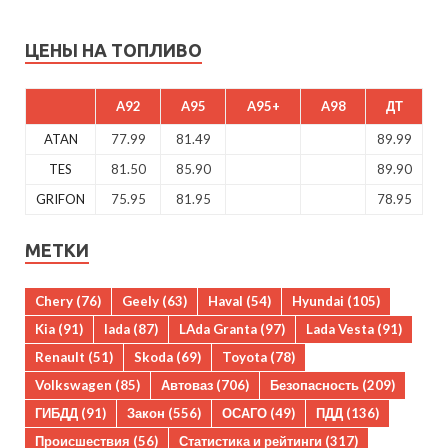
ЦЕНЫ НА ТОПЛИВО
A92
A95
A95+
A98
ДТ
ATAN
77.99
81.49
89.99
TES
81.50
85.90
89.90
GRIFON
75.95
81.95
78.95
МЕТКИ
Chery
(76)
Geely
(63)
Haval
(54)
Hyundai
(105)
Kia
(91)
lada
(87)
LAda Granta
(97)
Lada Vesta
(91)
Renault
(51)
Skoda
(69)
Toyota
(78)
Volkswagen
(85)
Автоваз
(706)
Безопасность
(209)
ГИБДД
(91)
Закон
(556)
ОСАГО
(49)
ПДД
(136)
Происшествия
(56)
Статистика и рейтинги
(317)