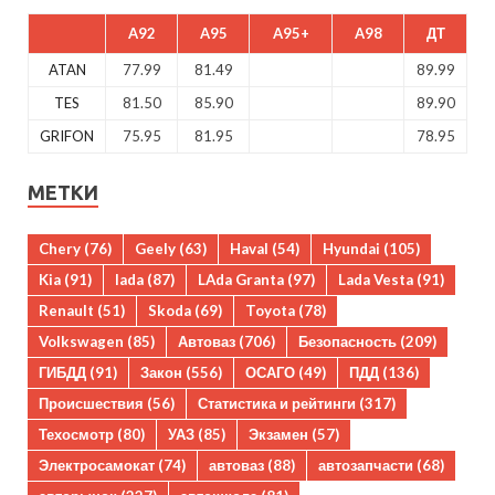
A92
A95
A95+
A98
ДТ
ATAN
77.99
81.49
89.99
TES
81.50
85.90
89.90
GRIFON
75.95
81.95
78.95
МЕТКИ
Chery
(76)
Geely
(63)
Haval
(54)
Hyundai
(105)
Kia
(91)
lada
(87)
LAda Granta
(97)
Lada Vesta
(91)
Renault
(51)
Skoda
(69)
Toyota
(78)
Volkswagen
(85)
Автоваз
(706)
Безопасность
(209)
ГИБДД
(91)
Закон
(556)
ОСАГО
(49)
ПДД
(136)
Происшествия
(56)
Статистика и рейтинги
(317)
Техосмотр
(80)
УАЗ
(85)
Экзамен
(57)
Электросамокат
(74)
автоваз
(88)
автозапчасти
(68)