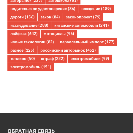
авторынок
(227)
автошкола
(81)
водительское удостоверение
(86)
вождение
(189)
дороги
(156)
закон
(84)
законопроект
(79)
исследование
(288)
китайские автомобили
(241)
лайфхак
(642)
мотоциклы
(96)
новые технологии
(82)
параллельный импорт
(177)
разное
(125)
российский авторынок
(452)
топливо
(50)
штраф
(232)
электромобили
(99)
электромобиль
(151)
ОБРАТНАЯ СВЯЗЬ