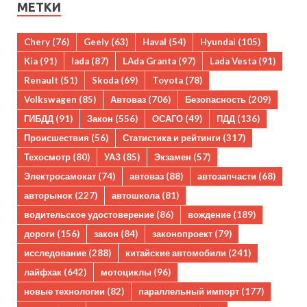
МЕТКИ
Chery
(76)
Geely
(63)
Haval
(54)
Hyundai
(105)
Kia
(91)
lada
(87)
LAda Granta
(97)
Lada Vesta
(91)
Renault
(51)
Skoda
(69)
Toyota
(78)
Volkswagen
(85)
Автоваз
(706)
Безопасность
(209)
ГИБДД
(91)
Закон
(556)
ОСАГО
(49)
ПДД
(136)
Происшествия
(56)
Статистика и рейтинги
(317)
Техосмотр
(80)
УАЗ
(85)
Экзамен
(57)
Электросамокат
(74)
автоваз
(88)
автозапчасти
(68)
авторынок
(227)
автошкола
(81)
водительское удостоверение
(86)
вождение
(189)
дороги
(156)
закон
(84)
законопроект
(79)
исследование
(288)
китайские автомобили
(241)
лайфхак
(642)
мотоциклы
(96)
новые технологии
(82)
параллельный импорт
(177)