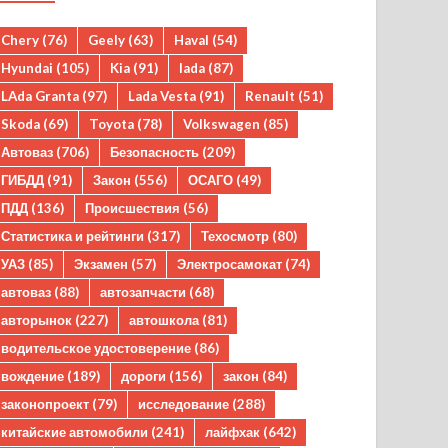
Chery
(76)
Geely
(63)
Haval
(54)
Hyundai
(105)
Kia
(91)
lada
(87)
LAda Granta
(97)
Lada Vesta
(91)
Renault
(51)
Skoda
(69)
Toyota
(78)
Volkswagen
(85)
Автоваз
(706)
Безопасность
(209)
ГИБДД
(91)
Закон
(556)
ОСАГО
(49)
ПДД
(136)
Происшествия
(56)
Статистика и рейтинги
(317)
Техосмотр
(80)
УАЗ
(85)
Экзамен
(57)
Электросамокат
(74)
автоваз
(88)
автозапчасти
(68)
авторынок
(227)
автошкола
(81)
водительское удостоверение
(86)
вождение
(189)
дороги
(156)
закон
(84)
законопроект
(79)
исследование
(288)
китайские автомобили
(241)
лайфхак
(642)