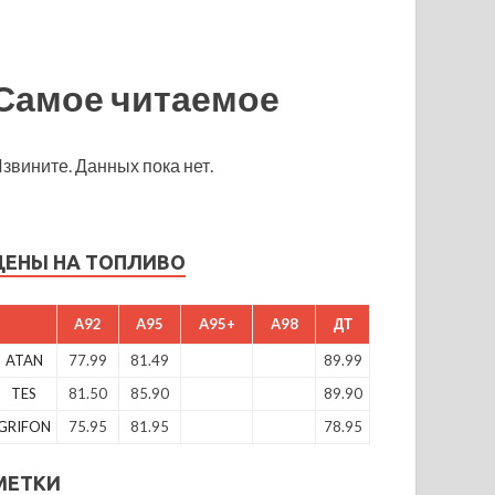
Самое читаемое
звините. Данных пока нет.
ЦЕНЫ НА ТОПЛИВО
A92
A95
A95+
A98
ДТ
ATAN
77.99
81.49
89.99
TES
81.50
85.90
89.90
GRIFON
75.95
81.95
78.95
МЕТКИ