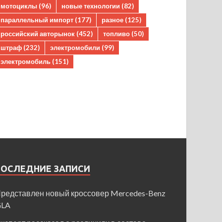
мотоциклы
(96)
новые технологии
(82)
параллельный импорт
(177)
разное
(125)
российский авторынок
(452)
топливо
(50)
штраф
(232)
электромобили
(99)
электромобиль
(151)
ПОСЛЕДНИЕ ЗАПИСИ
редставлен новый кроссовер Mercedes-Benz
GLA