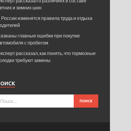
ксперт рассказал о различиях в составе
етних и зимних шин
 России изменятся правила труда и отдыха
одителей
азваны главные ошибки при покупке
втомобиля с пробегом
ксперт рассказал, как понять, что тормозные
олодки требуют замены
ПОИСК