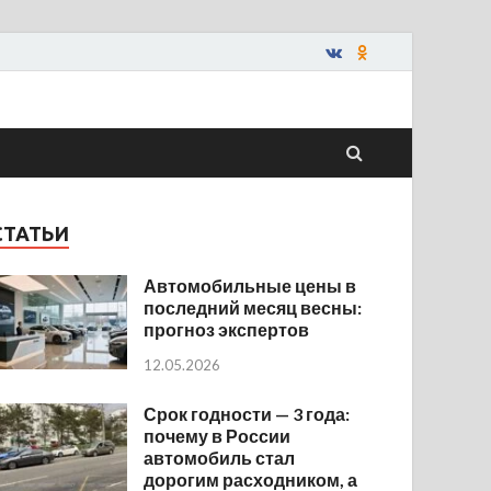
СТАТЬИ
Автомобильные цены в
последний месяц весны:
прогноз экспертов
12.05.2026
Срок годности — 3 года:
почему в России
автомобиль стал
дорогим расходником, а