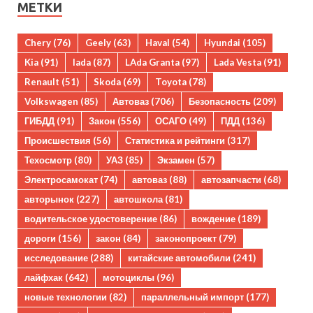
МЕТКИ
Chery
(76)
Geely
(63)
Haval
(54)
Hyundai
(105)
Kia
(91)
lada
(87)
LAda Granta
(97)
Lada Vesta
(91)
Renault
(51)
Skoda
(69)
Toyota
(78)
Volkswagen
(85)
Автоваз
(706)
Безопасность
(209)
ГИБДД
(91)
Закон
(556)
ОСАГО
(49)
ПДД
(136)
Происшествия
(56)
Статистика и рейтинги
(317)
Техосмотр
(80)
УАЗ
(85)
Экзамен
(57)
Электросамокат
(74)
автоваз
(88)
автозапчасти
(68)
авторынок
(227)
автошкола
(81)
водительское удостоверение
(86)
вождение
(189)
дороги
(156)
закон
(84)
законопроект
(79)
исследование
(288)
китайские автомобили
(241)
лайфхак
(642)
мотоциклы
(96)
новые технологии
(82)
параллельный импорт
(177)