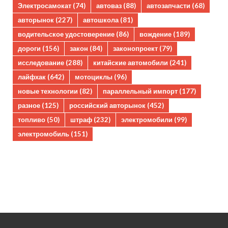
Электросамокат
(74)
автоваз
(88)
автозапчасти
(68)
авторынок
(227)
автошкола
(81)
водительское удостоверение
(86)
вождение
(189)
дороги
(156)
закон
(84)
законопроект
(79)
исследование
(288)
китайские автомобили
(241)
лайфхак
(642)
мотоциклы
(96)
новые технологии
(82)
параллельный импорт
(177)
разное
(125)
российский авторынок
(452)
топливо
(50)
штраф
(232)
электромобили
(99)
электромобиль
(151)