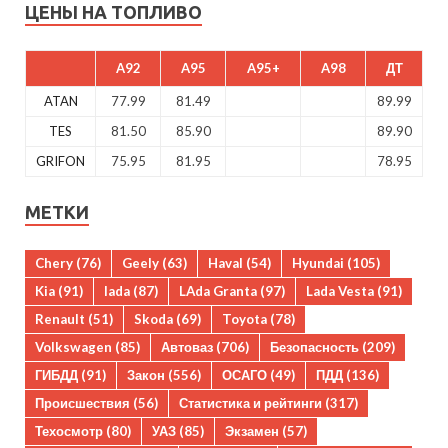
ЦЕНЫ НА ТОПЛИВО
A92
A95
A95+
A98
ДТ
ATAN
77.99
81.49
89.99
TES
81.50
85.90
89.90
GRIFON
75.95
81.95
78.95
МЕТКИ
Chery
(76)
Geely
(63)
Haval
(54)
Hyundai
(105)
Kia
(91)
lada
(87)
LAda Granta
(97)
Lada Vesta
(91)
Renault
(51)
Skoda
(69)
Toyota
(78)
Volkswagen
(85)
Автоваз
(706)
Безопасность
(209)
ГИБДД
(91)
Закон
(556)
ОСАГО
(49)
ПДД
(136)
Происшествия
(56)
Статистика и рейтинги
(317)
Техосмотр
(80)
УАЗ
(85)
Экзамен
(57)