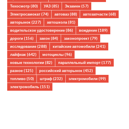
Техосмотр
(80)
УАЗ
(85)
Экзамен
(57)
Электросамокат
(74)
автоваз
(88)
автозапчасти
(68)
авторынок
(227)
автошкола
(81)
водительское удостоверение
(86)
вождение
(189)
дороги
(156)
закон
(84)
законопроект
(79)
исследование
(288)
китайские автомобили
(241)
лайфхак
(642)
мотоциклы
(96)
новые технологии
(82)
параллельный импорт
(177)
разное
(125)
российский авторынок
(452)
топливо
(50)
штраф
(232)
электромобили
(99)
электромобиль
(151)