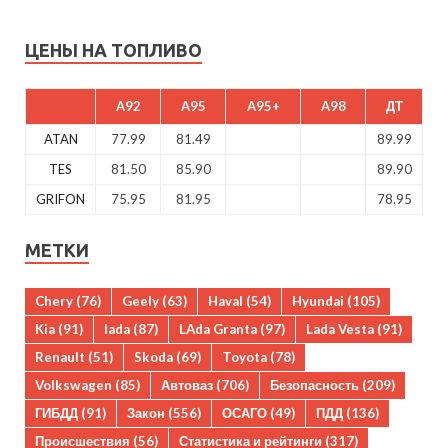
ЦЕНЫ НА ТОПЛИВО
A92
A95
A95+
A98
ДТ
ATAN
77.99
81.49
89.99
TES
81.50
85.90
89.90
GRIFON
75.95
81.95
78.95
МЕТКИ
Chery
(76)
Geely
(63)
Haval
(54)
Hyundai
(105)
Kia
(91)
lada
(87)
LAda Granta
(97)
Lada Vesta
(91)
Renault
(51)
Skoda
(69)
Toyota
(78)
Volkswagen
(85)
Автоваз
(706)
Безопасность
(209)
ГИБДД
(91)
Закон
(556)
ОСАГО
(49)
ПДД
(136)
Происшествия
(56)
Статистика и рейтинги
(317)