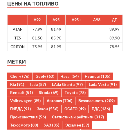
ЦЕНЫ НА ТОПЛИВО
A92
A95
A95+
A98
ДТ
ATAN
77.99
81.49
89.99
TES
81.50
85.90
89.90
GRIFON
75.95
81.95
78.95
МЕТКИ
Chery
(76)
Geely
(63)
Haval
(54)
Hyundai
(105)
Kia
(91)
lada
(87)
LAda Granta
(97)
Lada Vesta
(91)
Renault
(51)
Skoda
(69)
Toyota
(78)
Volkswagen
(85)
Автоваз
(706)
Безопасность
(209)
ГИБДД
(91)
Закон
(556)
ОСАГО
(49)
ПДД
(136)
Происшествия
(56)
Статистика и рейтинги
(317)
Техосмотр
(80)
УАЗ
(85)
Экзамен
(57)