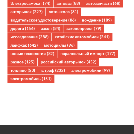
Электросамокат
(74)
автоваз
(88)
автозапчасти
(68)
авторынок
(227)
автошкола
(81)
водительское удостоверение
(86)
вождение
(189)
дороги
(156)
закон
(84)
законопроект
(79)
исследование
(288)
китайские автомобили
(241)
лайфхак
(642)
мотоциклы
(96)
новые технологии
(82)
параллельный импорт
(177)
разное
(125)
российский авторынок
(452)
топливо
(50)
штраф
(232)
электромобили
(99)
электромобиль
(151)