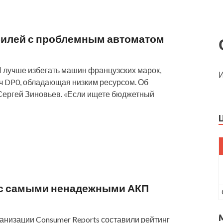
билей с проблемным автоматом
 лучше избегать машин французских марок,
И
ч DP0, обладающая низким ресурсом. Об
 Сергей Зиновьев. «Если ищете бюджетный
 с самыми ненадежными АКП
низации Consumer Reports составили рейтинг