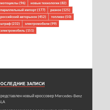
мотоциклы
(96)
новые технологии
(82)
параллельный импорт
(177)
разное
(125)
российский авторынок
(452)
топливо
(50)
штраф
(232)
электромобили
(99)
электромобиль
(151)
ПОСЛЕДНИЕ ЗАПИСИ
редставлен новый кроссовер Mercedes-Benz
GLA