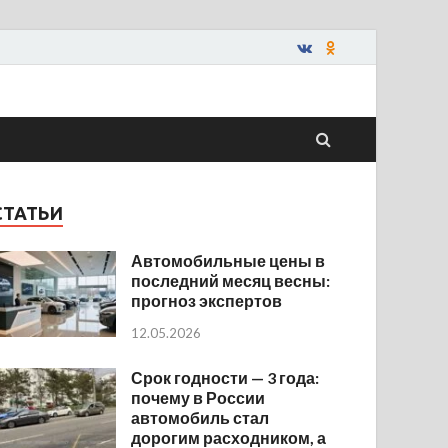
СТАТЬИ
Автомобильные цены в
последний месяц весны:
прогноз экспертов
12.05.2026
Срок годности — 3 года:
почему в России
автомобиль стал
дорогим расходником, а