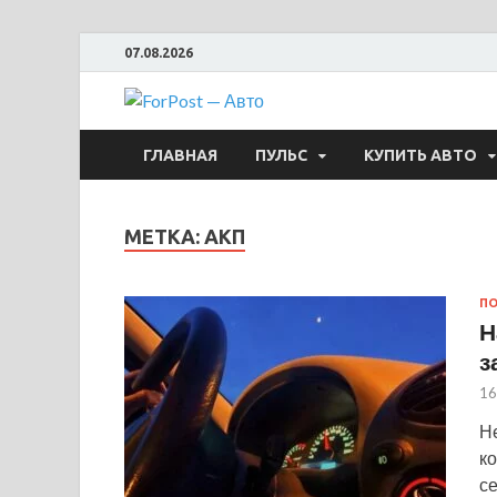
07.08.2026
ForPost —
ГЛАВНАЯ
ПУЛЬС
КУПИТЬ АВТО
МЕТКА:
АКП
ПО
Н
з
16
Н
к
с