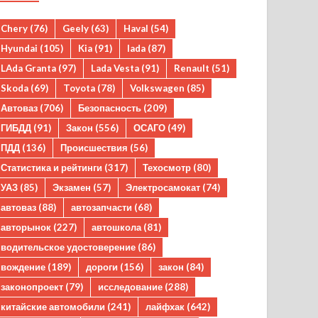
Chery
(76)
Geely
(63)
Haval
(54)
Hyundai
(105)
Kia
(91)
lada
(87)
LAda Granta
(97)
Lada Vesta
(91)
Renault
(51)
Skoda
(69)
Toyota
(78)
Volkswagen
(85)
Автоваз
(706)
Безопасность
(209)
ГИБДД
(91)
Закон
(556)
ОСАГО
(49)
ПДД
(136)
Происшествия
(56)
Статистика и рейтинги
(317)
Техосмотр
(80)
УАЗ
(85)
Экзамен
(57)
Электросамокат
(74)
автоваз
(88)
автозапчасти
(68)
авторынок
(227)
автошкола
(81)
водительское удостоверение
(86)
вождение
(189)
дороги
(156)
закон
(84)
законопроект
(79)
исследование
(288)
китайские автомобили
(241)
лайфхак
(642)