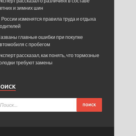
ксперт рассказал о различиях в составе
етних и зимних шин
 России изменятся правила труда и отдыха
одителей
азваны главные ошибки при покупке
втомобиля с пробегом
ксперт рассказал, как понять, что тормозные
олодки требуют замены
ПОИСК