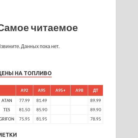
Самое читаемое
звините. Данных пока нет.
ЦЕНЫ НА ТОПЛИВО
A92
A95
A95+
A98
ДТ
ATAN
77.99
81.49
89.99
TES
81.50
85.90
89.90
GRIFON
75.95
81.95
78.95
МЕТКИ