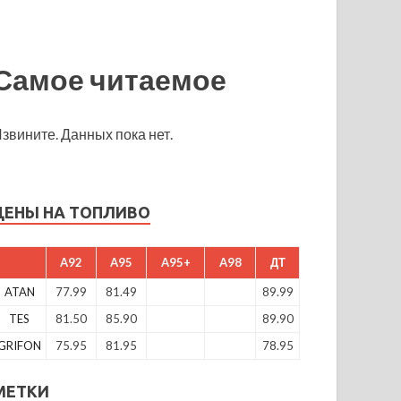
Самое читаемое
звините. Данных пока нет.
ЦЕНЫ НА ТОПЛИВО
A92
A95
A95+
A98
ДТ
ATAN
77.99
81.49
89.99
TES
81.50
85.90
89.90
GRIFON
75.95
81.95
78.95
МЕТКИ