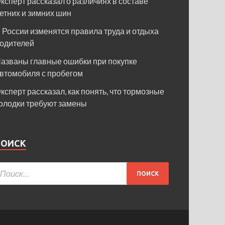
ксперт рассказал о различиях в составе
етних и зимних шин
 России изменятся правила труда и отдыха
одителей
азваны главные ошибки при покупке
втомобиля с пробегом
ксперт рассказал, как понять, что тормозные
олодки требуют замены
ПОИСК