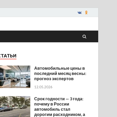
СТАТЬИ
Автомобильные цены в
последний месяц весны:
прогноз экспертов
12.05.2026
Срок годности — 3 года:
почему в России
автомобиль стал
дорогим расходником, а