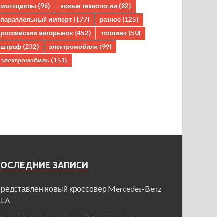
мотоциклы
(96)
новые технологии
(82)
параллельный импорт
(177)
разное
(125)
российский авторынок
(452)
топливо
(50)
штраф
(232)
электромобили
(99)
электромобиль
(151)
ПОСЛЕДНИЕ ЗАПИСИ
редставлен новый кроссовер Mercedes-Benz
GLA