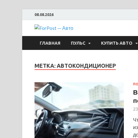
08.08.2026
ForPost —
ГЛАВНАЯ
ПУЛЬС
КУПИТЬ АВТО
МЕТКА:
АВТОКОНДИЦИОНЕР
ПО
В
п
23
Ч
и
д