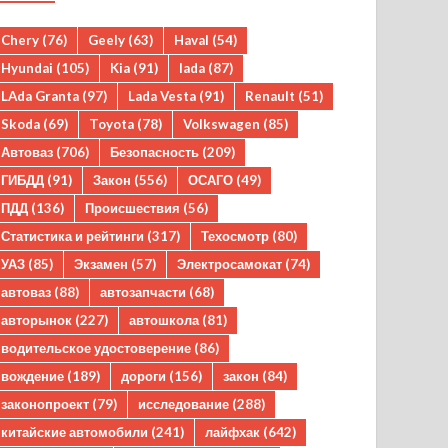
Chery
(76)
Geely
(63)
Haval
(54)
Hyundai
(105)
Kia
(91)
lada
(87)
LAda Granta
(97)
Lada Vesta
(91)
Renault
(51)
Skoda
(69)
Toyota
(78)
Volkswagen
(85)
Автоваз
(706)
Безопасность
(209)
ГИБДД
(91)
Закон
(556)
ОСАГО
(49)
ПДД
(136)
Происшествия
(56)
Статистика и рейтинги
(317)
Техосмотр
(80)
УАЗ
(85)
Экзамен
(57)
Электросамокат
(74)
автоваз
(88)
автозапчасти
(68)
авторынок
(227)
автошкола
(81)
водительское удостоверение
(86)
вождение
(189)
дороги
(156)
закон
(84)
законопроект
(79)
исследование
(288)
китайские автомобили
(241)
лайфхак
(642)