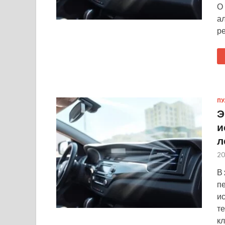
О
а
р
ПУ
Э
и
л
20
В
п
и
т
к