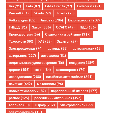
Kia
(91)
lada
(87)
LAda Granta
(97)
Lada Vesta
(91)
Renault
(51)
Skoda
(69)
Toyota
(78)
Volkswagen
(85)
Автоваз
(706)
Безопасность
(209)
ГИБДД
(91)
Закон
(556)
ОСАГО
(49)
ПДД
(136)
Происшествия
(56)
Статистика и рейтинги
(317)
Техосмотр
(80)
УАЗ
(85)
Экзамен
(57)
Электросамокат
(74)
автоваз
(88)
автозапчасти
(68)
авторынок
(227)
автошкола
(81)
водительское удостоверение
(86)
вождение
(189)
дороги
(156)
закон
(84)
законопроект
(79)
исследование
(288)
китайские автомобили
(241)
лайфхак
(642)
мотоциклы
(96)
новые технологии
(82)
параллельный импорт
(177)
разное
(125)
российский авторынок
(452)
топливо
(50)
штраф
(232)
электромобили
(99)
электромобиль
(151)