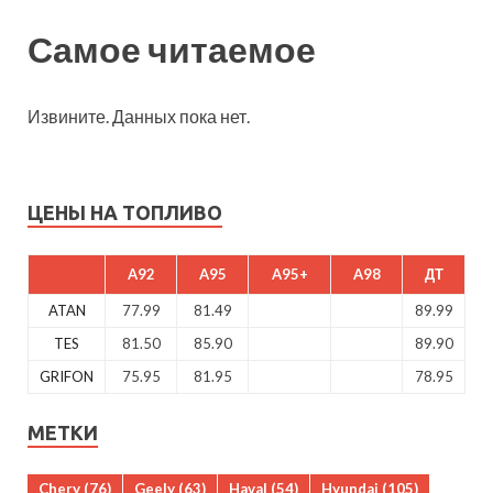
Самое читаемое
Извините. Данных пока нет.
ЦЕНЫ НА ТОПЛИВО
A92
A95
A95+
A98
ДТ
ATAN
77.99
81.49
89.99
TES
81.50
85.90
89.90
GRIFON
75.95
81.95
78.95
МЕТКИ
Chery
(76)
Geely
(63)
Haval
(54)
Hyundai
(105)