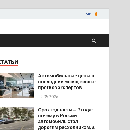
СТАТЬИ
Автомобильные цены в
последний месяц весны:
прогноз экспертов
12.05.2026
Срок годности — 3 года:
почему в России
автомобиль стал
дорогим расходником, а