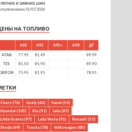
летних и зимних шин
опубликовано 31/07/2026
ЦЕНЫ НА ТОПЛИВО
A92
A95
A95+
A98
ДТ
ATAN
77.99
81.49
89.99
TES
81.50
85.90
89.90
GRIFON
75.95
81.95
78.95
МЕТКИ
Chery
(76)
Geely
(63)
Haval
(54)
Hyundai
(105)
Kia
(91)
lada
(87)
LAda Granta
(97)
Lada Vesta
(91)
Renault
(51)
Skoda
(69)
Toyota
(78)
Volkswagen
(85)