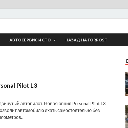
 Авто
АВТОСЕРВИС И СТО
НАЗАД НА FORPOST
nal Pilot L3
винутый автопилот. Новая опция Personal Pilot L3 —
позволит автомобилю ехать самостоятельно без
километров…