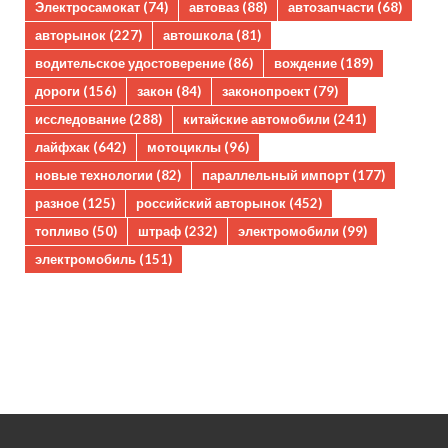
Электросамокат
(74)
автоваз
(88)
автозапчасти
(68)
авторынок
(227)
автошкола
(81)
водительское удостоверение
(86)
вождение
(189)
дороги
(156)
закон
(84)
законопроект
(79)
исследование
(288)
китайские автомобили
(241)
лайфхак
(642)
мотоциклы
(96)
новые технологии
(82)
параллельный импорт
(177)
разное
(125)
российский авторынок
(452)
топливо
(50)
штраф
(232)
электромобили
(99)
электромобиль
(151)