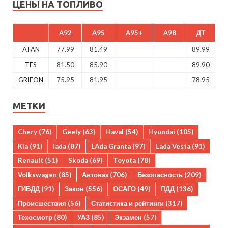
ЦЕНЫ НА ТОПЛИВО
A92
A95
A95+
A98
ДТ
ATAN
77.99
81.49
89.99
TES
81.50
85.90
89.90
GRIFON
75.95
81.95
78.95
МЕТКИ
Chery
(76)
Geely
(63)
Haval
(54)
Hyundai
(105)
Kia
(91)
lada
(87)
LAda Granta
(97)
Lada Vesta
(91)
Renault
(51)
Skoda
(69)
Toyota
(78)
Volkswagen
(85)
Автоваз
(706)
Безопасность
(209)
ГИБДД
(91)
Закон
(556)
ОСАГО
(49)
ПДД
(136)
Происшествия
(56)
Статистика и рейтинги
(317)
Техосмотр
(80)
УАЗ
(85)
Экзамен
(57)