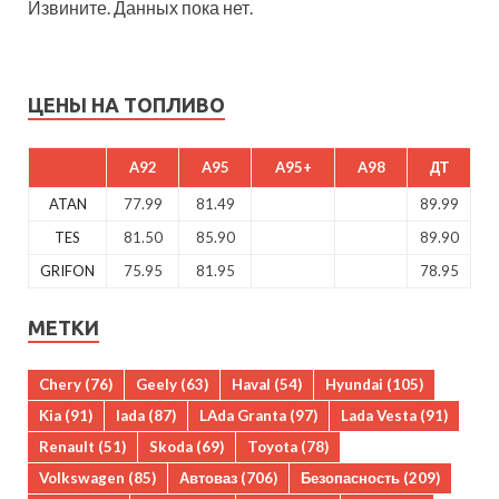
Извините. Данных пока нет.
ЦЕНЫ НА ТОПЛИВО
A92
A95
A95+
A98
ДТ
ATAN
77.99
81.49
89.99
TES
81.50
85.90
89.90
GRIFON
75.95
81.95
78.95
МЕТКИ
Chery
(76)
Geely
(63)
Haval
(54)
Hyundai
(105)
Kia
(91)
lada
(87)
LAda Granta
(97)
Lada Vesta
(91)
Renault
(51)
Skoda
(69)
Toyota
(78)
Volkswagen
(85)
Автоваз
(706)
Безопасность
(209)