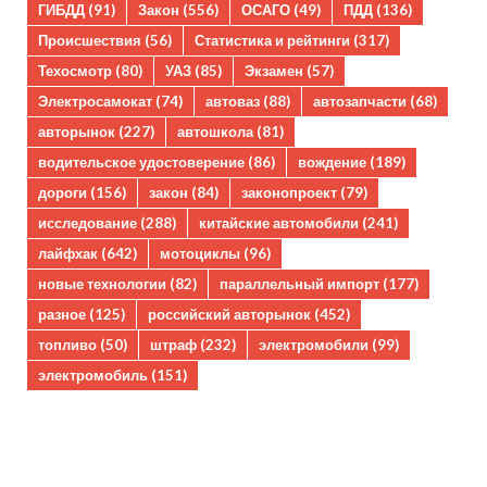
ГИБДД
(91)
Закон
(556)
ОСАГО
(49)
ПДД
(136)
Происшествия
(56)
Статистика и рейтинги
(317)
Техосмотр
(80)
УАЗ
(85)
Экзамен
(57)
Электросамокат
(74)
автоваз
(88)
автозапчасти
(68)
авторынок
(227)
автошкола
(81)
водительское удостоверение
(86)
вождение
(189)
дороги
(156)
закон
(84)
законопроект
(79)
исследование
(288)
китайские автомобили
(241)
лайфхак
(642)
мотоциклы
(96)
новые технологии
(82)
параллельный импорт
(177)
разное
(125)
российский авторынок
(452)
топливо
(50)
штраф
(232)
электромобили
(99)
электромобиль
(151)