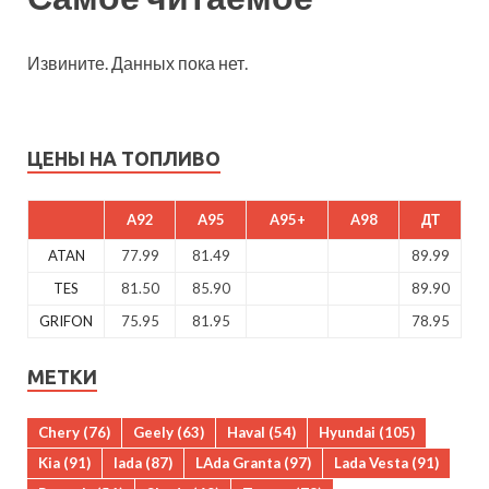
Извините. Данных пока нет.
ЦЕНЫ НА ТОПЛИВО
A92
A95
A95+
A98
ДТ
ATAN
77.99
81.49
89.99
TES
81.50
85.90
89.90
GRIFON
75.95
81.95
78.95
МЕТКИ
Chery
(76)
Geely
(63)
Haval
(54)
Hyundai
(105)
Kia
(91)
lada
(87)
LAda Granta
(97)
Lada Vesta
(91)