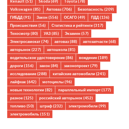
Renault
(51)
Skoda
(69)
Toyota
(78)
Volkswagen
(85)
Автоваз
(706)
Безопасность
(209)
ГИБДД
(91)
Закон
(556)
ОСАГО
(49)
ПДД
(136)
Происшествия
(56)
Статистика и рейтинги
(317)
Техосмотр
(80)
УАЗ
(85)
Экзамен
(57)
Электросамокат
(74)
автоваз
(88)
автозапчасти
(68)
авторынок
(227)
автошкола
(81)
водительское удостоверение
(86)
вождение
(189)
дороги
(156)
закон
(84)
законопроект
(79)
исследование
(288)
китайские автомобили
(241)
лайфхак
(642)
мотоциклы
(96)
новые технологии
(82)
параллельный импорт
(177)
разное
(125)
российский авторынок
(452)
топливо
(50)
штраф
(232)
электромобили
(99)
электромобиль
(151)