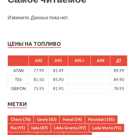
Извините. Данных пока нет.
ЦЕНЫ НА ТОПЛИВО
A92
A95
A95+
A98
ДТ
ATAN
77.99
81.49
89.99
TES
81.50
85.90
89.90
GRIFON
75.95
81.95
78.95
МЕТКИ
Chery
(76)
Geely
(63)
Haval
(54)
Hyundai
(105)
Kia
(91)
lada
(87)
LAda Granta
(97)
Lada Vesta
(91)