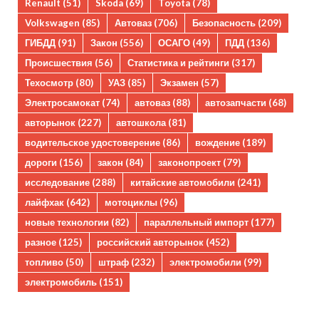
Renault
(51)
Skoda
(69)
Toyota
(78)
Volkswagen
(85)
Автоваз
(706)
Безопасность
(209)
ГИБДД
(91)
Закон
(556)
ОСАГО
(49)
ПДД
(136)
Происшествия
(56)
Статистика и рейтинги
(317)
Техосмотр
(80)
УАЗ
(85)
Экзамен
(57)
Электросамокат
(74)
автоваз
(88)
автозапчасти
(68)
авторынок
(227)
автошкола
(81)
водительское удостоверение
(86)
вождение
(189)
дороги
(156)
закон
(84)
законопроект
(79)
исследование
(288)
китайские автомобили
(241)
лайфхак
(642)
мотоциклы
(96)
новые технологии
(82)
параллельный импорт
(177)
разное
(125)
российский авторынок
(452)
топливо
(50)
штраф
(232)
электромобили
(99)
электромобиль
(151)