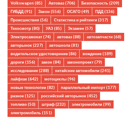
Volkswagen
(85)
Автоваз
(706)
Безопасность
(209)
ГИБДД
(91)
Закон
(556)
ОСАГО
(49)
ПДД
(136)
Происшествия
(56)
Статистика и рейтинги
(317)
Техосмотр
(80)
УАЗ
(85)
Экзамен
(57)
Электросамокат
(74)
автоваз
(88)
автозапчасти
(68)
авторынок
(227)
автошкола
(81)
водительское удостоверение
(86)
вождение
(189)
дороги
(156)
закон
(84)
законопроект
(79)
исследование
(288)
китайские автомобили
(241)
лайфхак
(642)
мотоциклы
(96)
новые технологии
(82)
параллельный импорт
(177)
разное
(125)
российский авторынок
(452)
топливо
(50)
штраф
(232)
электромобили
(99)
электромобиль
(151)