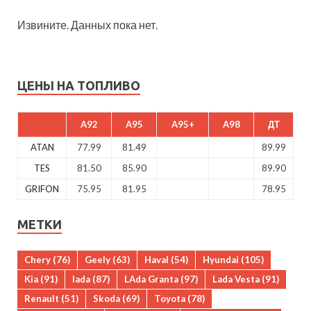
Извините. Данных пока нет.
ЦЕНЫ НА ТОПЛИВО
A92
A95
A95+
A98
ДТ
ATAN
77.99
81.49
89.99
TES
81.50
85.90
89.90
GRIFON
75.95
81.95
78.95
МЕТКИ
Chery
(76)
Geely
(63)
Haval
(54)
Hyundai
(105)
Kia
(91)
lada
(87)
LAda Granta
(97)
Lada Vesta
(91)
Renault
(51)
Skoda
(69)
Toyota
(78)