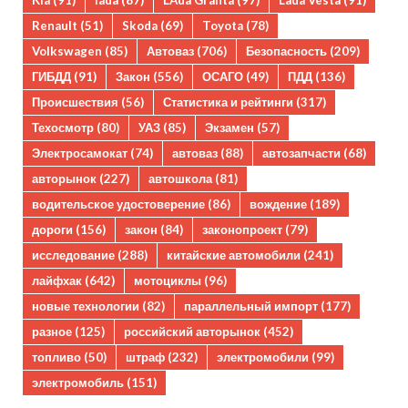
Kia
(91)
lada
(87)
LAda Granta
(97)
Lada Vesta
(91)
Renault
(51)
Skoda
(69)
Toyota
(78)
Volkswagen
(85)
Автоваз
(706)
Безопасность
(209)
ГИБДД
(91)
Закон
(556)
ОСАГО
(49)
ПДД
(136)
Происшествия
(56)
Статистика и рейтинги
(317)
Техосмотр
(80)
УАЗ
(85)
Экзамен
(57)
Электросамокат
(74)
автоваз
(88)
автозапчасти
(68)
авторынок
(227)
автошкола
(81)
водительское удостоверение
(86)
вождение
(189)
дороги
(156)
закон
(84)
законопроект
(79)
исследование
(288)
китайские автомобили
(241)
лайфхак
(642)
мотоциклы
(96)
новые технологии
(82)
параллельный импорт
(177)
разное
(125)
российский авторынок
(452)
топливо
(50)
штраф
(232)
электромобили
(99)
электромобиль
(151)