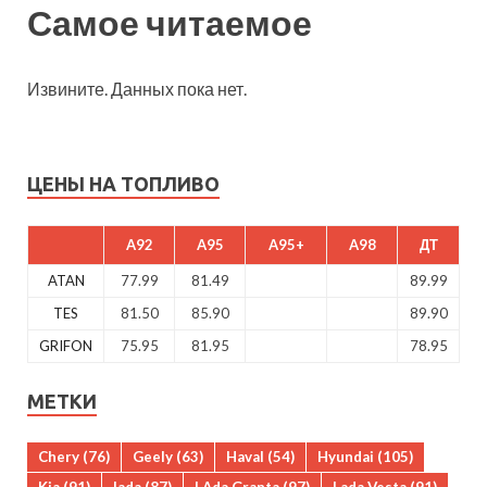
Самое читаемое
Извините. Данных пока нет.
ЦЕНЫ НА ТОПЛИВО
A92
A95
A95+
A98
ДТ
ATAN
77.99
81.49
89.99
TES
81.50
85.90
89.90
GRIFON
75.95
81.95
78.95
МЕТКИ
Chery
(76)
Geely
(63)
Haval
(54)
Hyundai
(105)