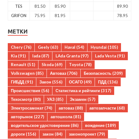
TES
81.50
85.90
89.90
GRIFON
75.95
81.95
78.95
МЕТКИ
Chery
(76)
Geely
(63)
Haval
(54)
Hyundai
(105)
Kia
(91)
lada
(87)
LAda Granta
(97)
Lada Vesta
(91)
Renault
(51)
Skoda
(69)
Toyota
(78)
Volkswagen
(85)
Автоваз
(706)
Безопасность
(209)
ГИБДД
(91)
Закон
(556)
ОСАГО
(49)
ПДД
(136)
Происшествия
(56)
Статистика и рейтинги
(317)
Техосмотр
(80)
УАЗ
(85)
Экзамен
(57)
Электросамокат
(74)
автоваз
(88)
автозапчасти
(68)
авторынок
(227)
автошкола
(81)
водительское удостоверение
(86)
вождение
(189)
дороги
(156)
закон
(84)
законопроект
(79)