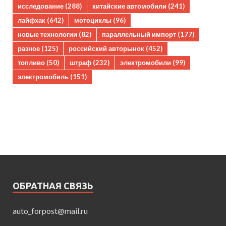
исследование
(288)
китайские автомобили
(241)
лайфхак
(642)
мотоциклы
(96)
новые технологии
(82)
параллельный импорт
(177)
разное
(125)
российский авторынок
(452)
топливо
(50)
штраф
(232)
электромобили
(99)
электромобиль
(151)
ОБРАТНАЯ СВЯЗЬ
auto_forpost@mail.ru