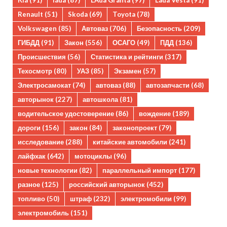
Kia
(91)
lada
(87)
LAda Granta
(97)
Lada Vesta
(91)
Renault
(51)
Skoda
(69)
Toyota
(78)
Volkswagen
(85)
Автоваз
(706)
Безопасность
(209)
ГИБДД
(91)
Закон
(556)
ОСАГО
(49)
ПДД
(136)
Происшествия
(56)
Статистика и рейтинги
(317)
Техосмотр
(80)
УАЗ
(85)
Экзамен
(57)
Электросамокат
(74)
автоваз
(88)
автозапчасти
(68)
авторынок
(227)
автошкола
(81)
водительское удостоверение
(86)
вождение
(189)
дороги
(156)
закон
(84)
законопроект
(79)
исследование
(288)
китайские автомобили
(241)
лайфхак
(642)
мотоциклы
(96)
новые технологии
(82)
параллельный импорт
(177)
разное
(125)
российский авторынок
(452)
топливо
(50)
штраф
(232)
электромобили
(99)
электромобиль
(151)