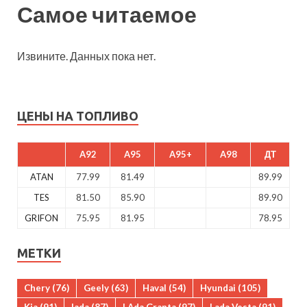
Самое читаемое
Извините. Данных пока нет.
ЦЕНЫ НА ТОПЛИВО
A92
A95
A95+
A98
ДТ
ATAN
77.99
81.49
89.99
TES
81.50
85.90
89.90
GRIFON
75.95
81.95
78.95
МЕТКИ
Chery
(76)
Geely
(63)
Haval
(54)
Hyundai
(105)