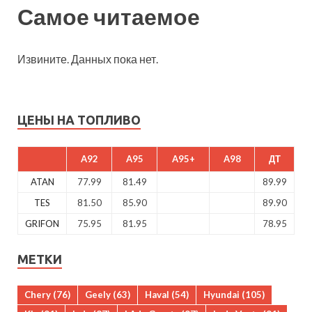
Самое читаемое
Извините. Данных пока нет.
ЦЕНЫ НА ТОПЛИВО
A92
A95
A95+
A98
ДТ
ATAN
77.99
81.49
89.99
TES
81.50
85.90
89.90
GRIFON
75.95
81.95
78.95
МЕТКИ
Chery
(76)
Geely
(63)
Haval
(54)
Hyundai
(105)