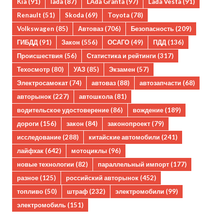
Kia
(91)
lada
(87)
LAda Granta
(97)
Lada Vesta
(91)
Renault
(51)
Skoda
(69)
Toyota
(78)
Volkswagen
(85)
Автоваз
(706)
Безопасность
(209)
ГИБДД
(91)
Закон
(556)
ОСАГО
(49)
ПДД
(136)
Происшествия
(56)
Статистика и рейтинги
(317)
Техосмотр
(80)
УАЗ
(85)
Экзамен
(57)
Электросамокат
(74)
автоваз
(88)
автозапчасти
(68)
авторынок
(227)
автошкола
(81)
водительское удостоверение
(86)
вождение
(189)
дороги
(156)
закон
(84)
законопроект
(79)
исследование
(288)
китайские автомобили
(241)
лайфхак
(642)
мотоциклы
(96)
новые технологии
(82)
параллельный импорт
(177)
разное
(125)
российский авторынок
(452)
топливо
(50)
штраф
(232)
электромобили
(99)
электромобиль
(151)