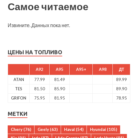
Самое читаемое
Извините. Данных пока нет.
ЦЕНЫ НА ТОПЛИВО
A92
A95
A95+
A98
ДТ
ATAN
77.99
81.49
89.99
TES
81.50
85.90
89.90
GRIFON
75.95
81.95
78.95
МЕТКИ
Chery
(76)
Geely
(63)
Haval
(54)
Hyundai
(105)