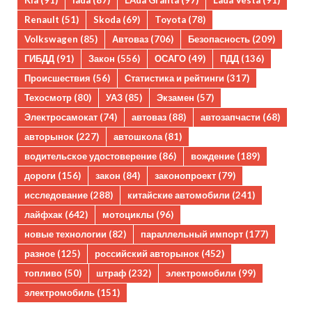
Kia
(91)
lada
(87)
LAda Granta
(97)
Lada Vesta
(91)
Renault
(51)
Skoda
(69)
Toyota
(78)
Volkswagen
(85)
Автоваз
(706)
Безопасность
(209)
ГИБДД
(91)
Закон
(556)
ОСАГО
(49)
ПДД
(136)
Происшествия
(56)
Статистика и рейтинги
(317)
Техосмотр
(80)
УАЗ
(85)
Экзамен
(57)
Электросамокат
(74)
автоваз
(88)
автозапчасти
(68)
авторынок
(227)
автошкола
(81)
водительское удостоверение
(86)
вождение
(189)
дороги
(156)
закон
(84)
законопроект
(79)
исследование
(288)
китайские автомобили
(241)
лайфхак
(642)
мотоциклы
(96)
новые технологии
(82)
параллельный импорт
(177)
разное
(125)
российский авторынок
(452)
топливо
(50)
штраф
(232)
электромобили
(99)
электромобиль
(151)