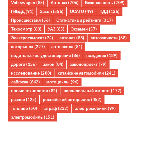
Volkswagen
(85)
Автоваз
(706)
Безопасность
(209)
ГИБДД
(91)
Закон
(556)
ОСАГО
(49)
ПДД
(136)
Происшествия
(56)
Статистика и рейтинги
(317)
Техосмотр
(80)
УАЗ
(85)
Экзамен
(57)
Электросамокат
(74)
автоваз
(88)
автозапчасти
(68)
авторынок
(227)
автошкола
(81)
водительское удостоверение
(86)
вождение
(189)
дороги
(156)
закон
(84)
законопроект
(79)
исследование
(288)
китайские автомобили
(241)
лайфхак
(642)
мотоциклы
(96)
новые технологии
(82)
параллельный импорт
(177)
разное
(125)
российский авторынок
(452)
топливо
(50)
штраф
(232)
электромобили
(99)
электромобиль
(151)