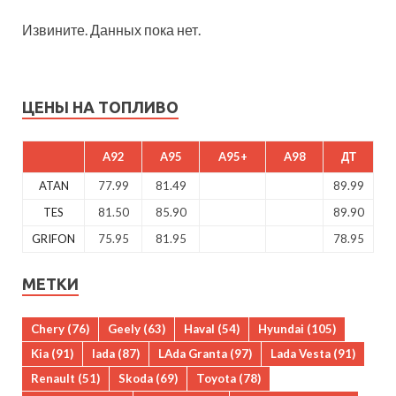
Извините. Данных пока нет.
ЦЕНЫ НА ТОПЛИВО
A92
A95
A95+
A98
ДТ
ATAN
77.99
81.49
89.99
TES
81.50
85.90
89.90
GRIFON
75.95
81.95
78.95
МЕТКИ
Chery
(76)
Geely
(63)
Haval
(54)
Hyundai
(105)
Kia
(91)
lada
(87)
LAda Granta
(97)
Lada Vesta
(91)
Renault
(51)
Skoda
(69)
Toyota
(78)