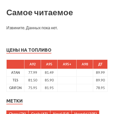
Самое читаемое
Извините. Данных пока нет.
ЦЕНЫ НА ТОПЛИВО
A92
A95
A95+
A98
ДТ
ATAN
77.99
81.49
89.99
TES
81.50
85.90
89.90
GRIFON
75.95
81.95
78.95
МЕТКИ
Chery
(76)
Geely
(63)
Haval
(54)
Hyundai
(105)