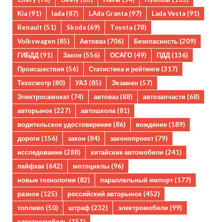
Kia
(91)
lada
(87)
LAda Granta
(97)
Lada Vesta
(91)
Renault
(51)
Skoda
(69)
Toyota
(78)
Volkswagen
(85)
Автоваз
(706)
Безопасность
(209)
ГИБДД
(91)
Закон
(556)
ОСАГО
(49)
ПДД
(136)
Происшествия
(56)
Статистика и рейтинги
(317)
Техосмотр
(80)
УАЗ
(85)
Экзамен
(57)
Электросамокат
(74)
автоваз
(88)
автозапчасти
(68)
авторынок
(227)
автошкола
(81)
водительское удостоверение
(86)
вождение
(189)
дороги
(156)
закон
(84)
законопроект
(79)
исследование
(288)
китайские автомобили
(241)
лайфхак
(642)
мотоциклы
(96)
новые технологии
(82)
параллельный импорт
(177)
разное
(125)
российский авторынок
(452)
топливо
(50)
штраф
(232)
электромобили
(99)
электромобиль
(151)