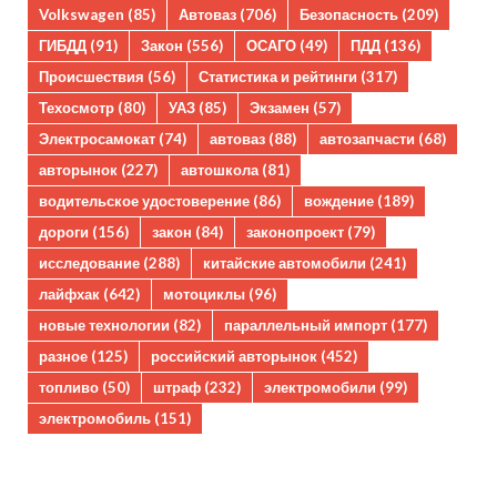
Volkswagen
(85)
Автоваз
(706)
Безопасность
(209)
ГИБДД
(91)
Закон
(556)
ОСАГО
(49)
ПДД
(136)
Происшествия
(56)
Статистика и рейтинги
(317)
Техосмотр
(80)
УАЗ
(85)
Экзамен
(57)
Электросамокат
(74)
автоваз
(88)
автозапчасти
(68)
авторынок
(227)
автошкола
(81)
водительское удостоверение
(86)
вождение
(189)
дороги
(156)
закон
(84)
законопроект
(79)
исследование
(288)
китайские автомобили
(241)
лайфхак
(642)
мотоциклы
(96)
новые технологии
(82)
параллельный импорт
(177)
разное
(125)
российский авторынок
(452)
топливо
(50)
штраф
(232)
электромобили
(99)
электромобиль
(151)