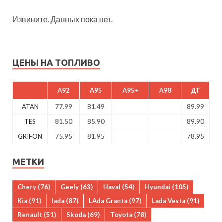
Извините. Данных пока нет.
ЦЕНЫ НА ТОПЛИВО
A92
A95
A95+
A98
ДТ
ATAN
77.99
81.49
89.99
TES
81.50
85.90
89.90
GRIFON
75.95
81.95
78.95
МЕТКИ
Chery
(76)
Geely
(63)
Haval
(54)
Hyundai
(105)
Kia
(91)
lada
(87)
LAda Granta
(97)
Lada Vesta
(91)
Renault
(51)
Skoda
(69)
Toyota
(78)