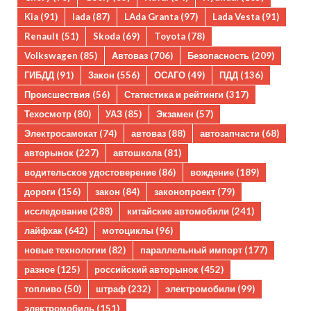
Kia
(91)
lada
(87)
LAda Granta
(97)
Lada Vesta
(91)
Renault
(51)
Skoda
(69)
Toyota
(78)
Volkswagen
(85)
Автоваз
(706)
Безопасность
(209)
ГИБДД
(91)
Закон
(556)
ОСАГО
(49)
ПДД
(136)
Происшествия
(56)
Статистика и рейтинги
(317)
Техосмотр
(80)
УАЗ
(85)
Экзамен
(57)
Электросамокат
(74)
автоваз
(88)
автозапчасти
(68)
авторынок
(227)
автошкола
(81)
водительское удостоверение
(86)
вождение
(189)
дороги
(156)
закон
(84)
законопроект
(79)
исследование
(288)
китайские автомобили
(241)
лайфхак
(642)
мотоциклы
(96)
новые технологии
(82)
параллельный импорт
(177)
разное
(125)
российский авторынок
(452)
топливо
(50)
штраф
(232)
электромобили
(99)
электромобиль
(151)