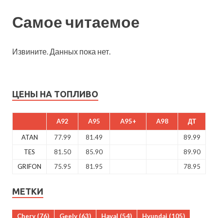
Самое читаемое
Извините. Данных пока нет.
ЦЕНЫ НА ТОПЛИВО
A92
A95
A95+
A98
ДТ
ATAN
77.99
81.49
89.99
TES
81.50
85.90
89.90
GRIFON
75.95
81.95
78.95
МЕТКИ
Chery
(76)
Geely
(63)
Haval
(54)
Hyundai
(105)