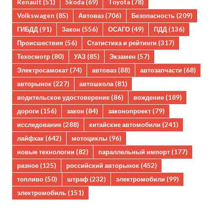
Renault
(51)
Skoda
(69)
Toyota
(78)
Volkswagen
(85)
Автоваз
(706)
Безопасность
(209)
ГИБДД
(91)
Закон
(556)
ОСАГО
(49)
ПДД
(136)
Происшествия
(56)
Статистика и рейтинги
(317)
Техосмотр
(80)
УАЗ
(85)
Экзамен
(57)
Электросамокат
(74)
автоваз
(88)
автозапчасти
(68)
авторынок
(227)
автошкола
(81)
водительское удостоверение
(86)
вождение
(189)
дороги
(156)
закон
(84)
законопроект
(79)
исследование
(288)
китайские автомобили
(241)
лайфхак
(642)
мотоциклы
(96)
новые технологии
(82)
параллельный импорт
(177)
разное
(125)
российский авторынок
(452)
топливо
(50)
штраф
(232)
электромобили
(99)
электромобиль
(151)