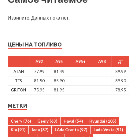
Извините. Данных пока нет.
ЦЕНЫ НА ТОПЛИВО
A92
A95
A95+
A98
ДТ
ATAN
77.99
81.49
89.99
TES
81.50
85.90
89.90
GRIFON
75.95
81.95
78.95
МЕТКИ
Chery
(76)
Geely
(63)
Haval
(54)
Hyundai
(105)
Kia
(91)
lada
(87)
LAda Granta
(97)
Lada Vesta
(91)