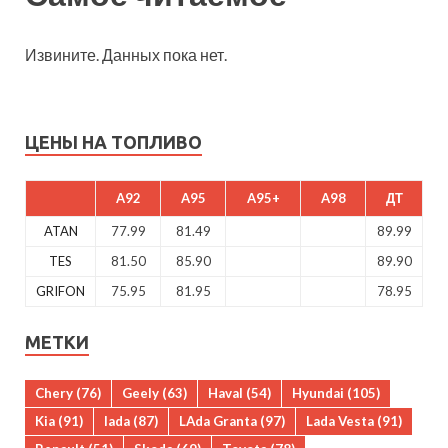
Извините. Данных пока нет.
ЦЕНЫ НА ТОПЛИВО
A92
A95
A95+
A98
ДТ
ATAN
77.99
81.49
89.99
TES
81.50
85.90
89.90
GRIFON
75.95
81.95
78.95
МЕТКИ
Chery
(76)
Geely
(63)
Haval
(54)
Hyundai
(105)
Kia
(91)
lada
(87)
LAda Granta
(97)
Lada Vesta
(91)