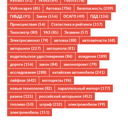
Renault
(51)
Skoda
(69)
Toyota
(78)
Volkswagen
(85)
Автоваз
(706)
Безопасность
(209)
ГИБДД
(91)
Закон
(556)
ОСАГО
(49)
ПДД
(136)
Происшествия
(56)
Статистика и рейтинги
(317)
Техосмотр
(80)
УАЗ
(85)
Экзамен
(57)
Электросамокат
(74)
автоваз
(88)
автозапчасти
(68)
авторынок
(227)
автошкола
(81)
водительское удостоверение
(86)
вождение
(189)
дороги
(156)
закон
(84)
законопроект
(79)
исследование
(288)
китайские автомобили
(241)
лайфхак
(642)
мотоциклы
(96)
новые технологии
(82)
параллельный импорт
(177)
разное
(125)
российский авторынок
(452)
топливо
(50)
штраф
(232)
электромобили
(99)
электромобиль
(151)