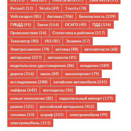
Kia
(91)
lada
(87)
LAda Granta
(97)
Lada Vesta
(91)
Renault
(51)
Skoda
(69)
Toyota
(78)
Volkswagen
(85)
Автоваз
(706)
Безопасность
(209)
ГИБДД
(91)
Закон
(556)
ОСАГО
(49)
ПДД
(136)
Происшествия
(56)
Статистика и рейтинги
(317)
Техосмотр
(80)
УАЗ
(85)
Экзамен
(57)
Электросамокат
(74)
автоваз
(88)
автозапчасти
(68)
авторынок
(227)
автошкола
(81)
водительское удостоверение
(86)
вождение
(189)
дороги
(156)
закон
(84)
законопроект
(79)
исследование
(288)
китайские автомобили
(241)
лайфхак
(642)
мотоциклы
(96)
новые технологии
(82)
параллельный импорт
(177)
разное
(125)
российский авторынок
(452)
топливо
(50)
штраф
(232)
электромобили
(99)
электромобиль
(151)