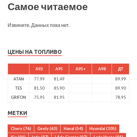
Самое читаемое
Извините. Данных пока нет.
ЦЕНЫ НА ТОПЛИВО
A92
A95
A95+
A98
ДТ
ATAN
77.99
81.49
89.99
TES
81.50
85.90
89.90
GRIFON
75.95
81.95
78.95
МЕТКИ
Chery
(76)
Geely
(63)
Haval
(54)
Hyundai
(105)