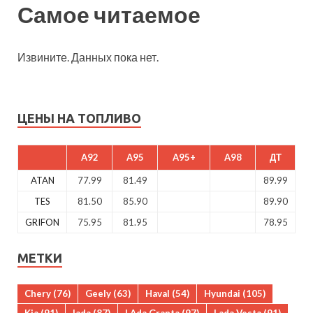
Самое читаемое
Извините. Данных пока нет.
ЦЕНЫ НА ТОПЛИВО
A92
A95
A95+
A98
ДТ
ATAN
77.99
81.49
89.99
TES
81.50
85.90
89.90
GRIFON
75.95
81.95
78.95
МЕТКИ
Chery
(76)
Geely
(63)
Haval
(54)
Hyundai
(105)