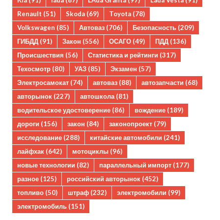
Kia
(91)
lada
(87)
LAda Granta
(97)
Lada Vesta
(91)
Renault
(51)
Skoda
(69)
Toyota
(78)
Volkswagen
(85)
Автоваз
(706)
Безопасность
(209)
ГИБДД
(91)
Закон
(556)
ОСАГО
(49)
ПДД
(136)
Происшествия
(56)
Статистика и рейтинги
(317)
Техосмотр
(80)
УАЗ
(85)
Экзамен
(57)
Электросамокат
(74)
автоваз
(88)
автозапчасти
(68)
авторынок
(227)
автошкола
(81)
водительское удостоверение
(86)
вождение
(189)
дороги
(156)
закон
(84)
законопроект
(79)
исследование
(288)
китайские автомобили
(241)
лайфхак
(642)
мотоциклы
(96)
новые технологии
(82)
параллельный импорт
(177)
разное
(125)
российский авторынок
(452)
топливо
(50)
штраф
(232)
электромобили
(99)
электромобиль
(151)