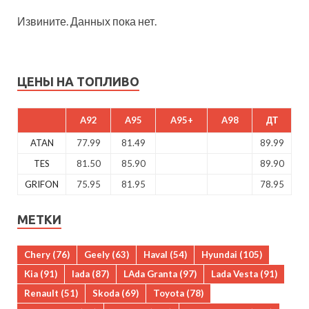
Извините. Данных пока нет.
ЦЕНЫ НА ТОПЛИВО
A92
A95
A95+
A98
ДТ
ATAN
77.99
81.49
89.99
TES
81.50
85.90
89.90
GRIFON
75.95
81.95
78.95
МЕТКИ
Chery
(76)
Geely
(63)
Haval
(54)
Hyundai
(105)
Kia
(91)
lada
(87)
LAda Granta
(97)
Lada Vesta
(91)
Renault
(51)
Skoda
(69)
Toyota
(78)