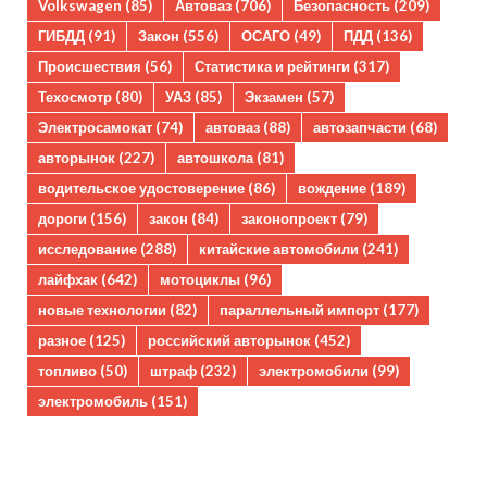
Volkswagen
(85)
Автоваз
(706)
Безопасность
(209)
ГИБДД
(91)
Закон
(556)
ОСАГО
(49)
ПДД
(136)
Происшествия
(56)
Статистика и рейтинги
(317)
Техосмотр
(80)
УАЗ
(85)
Экзамен
(57)
Электросамокат
(74)
автоваз
(88)
автозапчасти
(68)
авторынок
(227)
автошкола
(81)
водительское удостоверение
(86)
вождение
(189)
дороги
(156)
закон
(84)
законопроект
(79)
исследование
(288)
китайские автомобили
(241)
лайфхак
(642)
мотоциклы
(96)
новые технологии
(82)
параллельный импорт
(177)
разное
(125)
российский авторынок
(452)
топливо
(50)
штраф
(232)
электромобили
(99)
электромобиль
(151)